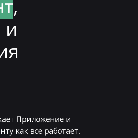
нт
,
 и
ия
кает Приложение и
нту как все работает.