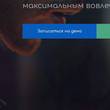
максимальным вовле
Записаться на демо