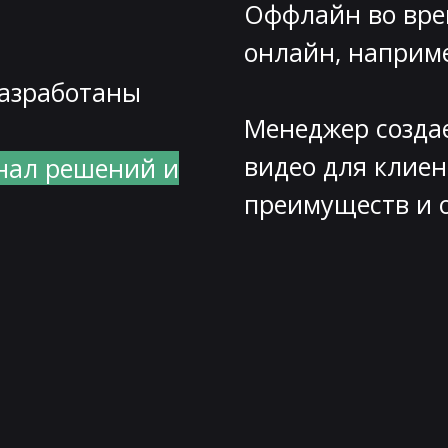
Оффлайн во вре
онлайн, наприме
разработаны
Менеджер созда
видео для клие
нал решений и
преимуществ и о