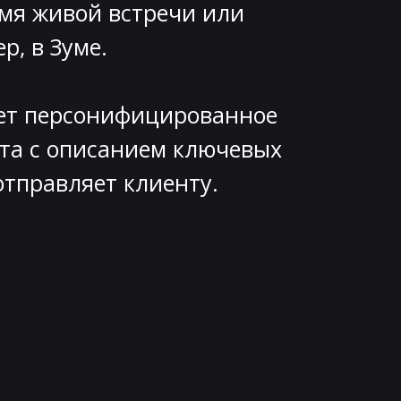
мя живой встречи или
р, в Зуме.
ет персонифицированное
нта с описанием ключевых
тправляет клиенту.