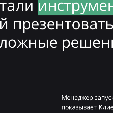
отали
инструме
 презентовать
сложные решен
Менеджер запус
показывает Клие