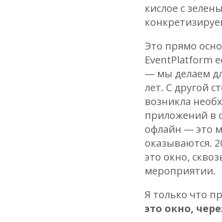
кислое с зелен
конкретизируе
Это прямо осно
EventPlatform 
— мы делаем дл
лет. С другой с
возникла необ
приложений в о
офлайн — это м
оказываются. 2
это окно, сквоз
мероприятии.
Я только что п
это окно, чер