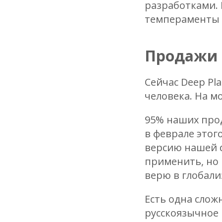
разработками. 
темпераменты 
Продажи
Сейчас Deep Pla
человека. На м
95% наших прод
в феврале этог
версию нашей d
применить, но 
верю в глобали
Есть одна слож
русскоязычное 