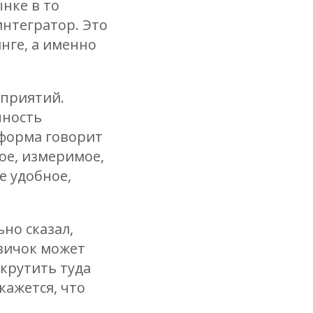
ынке в то
интегратор. Это
нге, а именно
оприятий.
нность
тформа говорит
ое, измеримое,
е удобное,
но сказал,
овичок может
икрутить туда
кажется, что