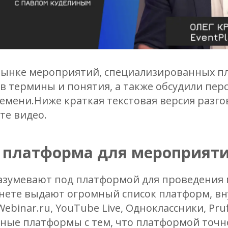
рынке мероприятий, специализированных п
 в термины и понятия, а также обсудили пе
мени.Ниже краткая текстовая версия разго
те видео.
е платформа для мероприят
азумевают под платформой для проведения
нете выдают огромный список платформ, вн
Webinar.ru, YouTube Live, Одноклассники, Pru
ые платформы с тем, что платформой точно