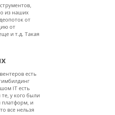
струментов,
о из наших
идеопоток от
цию от
ще и т.д. Такая
ях
ивентеров есть
 тимбилдинг
ьшом IT есть
те, у кого были
и платформ, и
то все нельзя