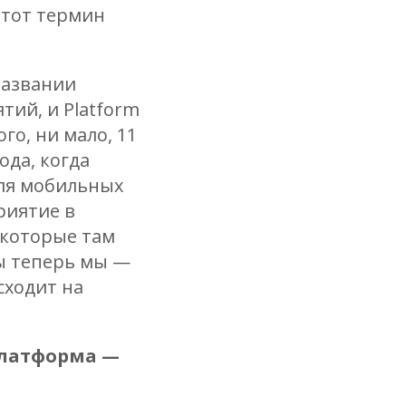
 этот термин
названии
тий, и Platform
о, ни мало, 11
ода, когда
для мобильных
риятие в
 которые там
бы теперь мы —
сходит на
латформа —