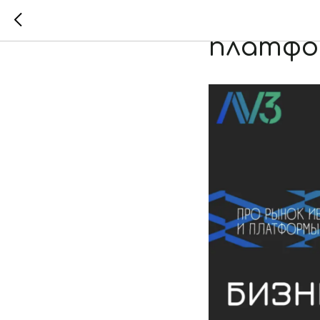
Интервь
платфо