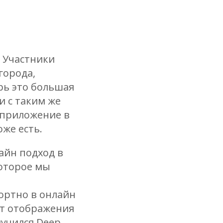
. Участники
города,
ерь это большая
и с таким же
 приложение в
оже есть.
лайн подход в
которое мы
ортно в онлайн
ат отображения
лучился Deep