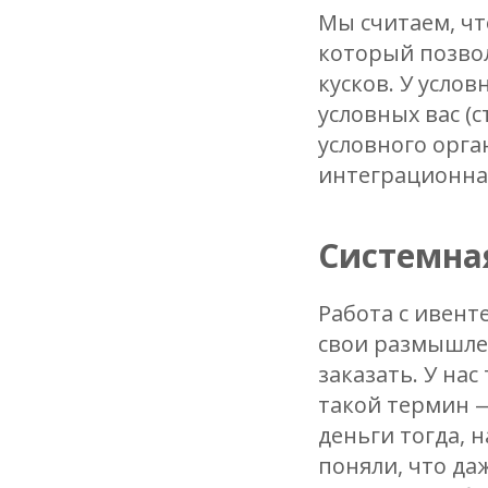
Мы считаем, ч
который позво
кусков. У усло
условных вас (
условного орган
интеграционная
Системна
Работа с ивент
свои размышлен
заказать. У нас
такой термин —
деньги тогда, 
поняли, что да