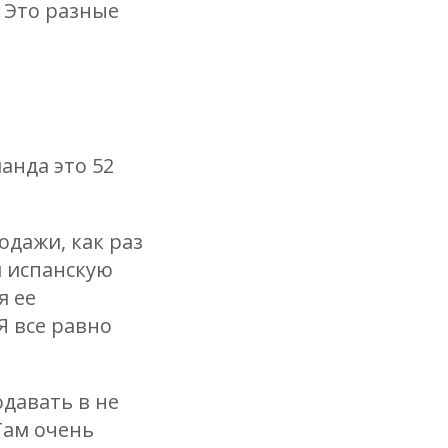
 Это разные
манда это 52
одажи, как раз
и испанскую
я ее
Я все равно
одавать в не
Там очень