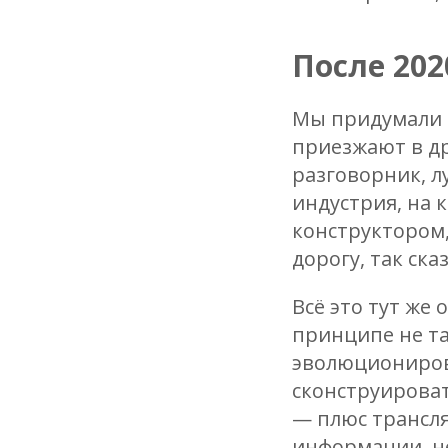
После 202
Мы придумали т
приезжают в дру
разговорник, л
индустрия, на 
конструктором,
дорогу, так ск
Всё это тут же 
принципе не та
эволюционирова
сконструироват
— плюс трансл
информации, не