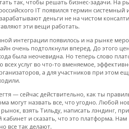
тать так, чтобы решать бизнес-задачи. На р
 российского IT появился термин системный 
зарабатывают деньги не на чистом консалти
ставляют эти вещи работать.
мной интеграции появилось и на рынке мер
айн очень подтолкнули вперед. До этого це
ода была неочевидна. Но теперь слово пла
 всех услуг во что-то вменяемое, эффективн
рганизаторов, а для участников при этом ещ
ходили.
егтя — сейчас действительно, как ты правиль
ма могут назвать все, что угодно. Любой н
 рынок, взять Тильду, написать лэндинг, пр
й кабинет и сказать, что это платформа. Нам 
но все так делают.