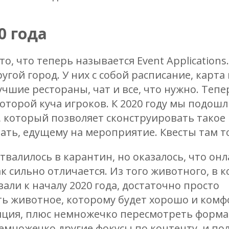
0 года
о, что теперь называется Event Applications
гой город. У них с собой расписание, карта 
учшие рестораны, чат и все, что нужно. Теп
которой куча игроков. К 2020 году мы подошл
 который позволяет сконструировать такое
азать, едущему на мероприятие. Квесты там т
отвалилось в карантин, но оказалось, что он
к сильно отличается. Из того животного, в 
ли к началу 2020 года, достаточно просто
ь животное, которому будет хорошо и комф
яция, плюс немножечко пересмотреть форм
множечко другие фокусы по контенту, и по