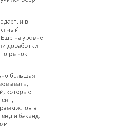
одает, и в
ектный
 Еще на уровне
ли доработки
это рынок
льно большая
изовывать,
й, которые
тент,
граммистов в
енд и бэкенд,
ыми