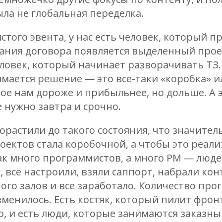
ыла не глобальная переделка.
стого эвента, у нас есть человек, который пр
ания договора появляется выделенный про
овек, который начинает разворачивать ТЗ.
мается решение — это все-таки «коробка» и
рое нам дороже и прибыльнее, но дольше. А 
е нужно завтра и срочно.
орастили до такого состояния, что значите
оектов стала коробочной, а чтобы это реал
ак много программистов, а много PM — люде
, все настроили, взяли саппорт, набрали кон
го залов и все заработало. Количество про
менилось. Есть костяк, который пилит фронт
, и есть люди, которые занимаются заказн