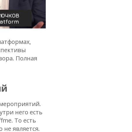
латформах,
рспективы
вора. Полная
ий
 мероприятий.
утри него есть
ffme. То есть
 не является.