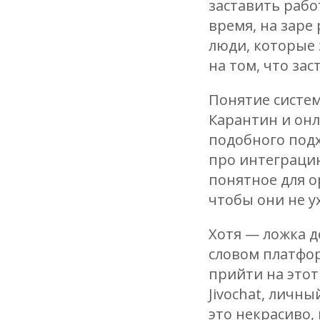
заставить рабо
время, на заре
люди, которые 
на том, что за
Понятие систе
Карантин и онл
подобного подх
про интеграцию
понятное для о
чтобы они не у
Хотя — ложка д
словом платфор
прийти на этот
Jivochat, личны
это некрасиво, 