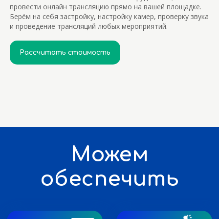
провести онлайн трансляцию прямо на вашей площадке.
Берём на себя застройку, настройку камер, проверку звука
и проведение трансляций любых мероприятий.
Сценический
Декораторы
свет
Рассчитать стоимость
Платформа
Озвучивание
для трансляции
площадки
Дополнительные услуги >>>