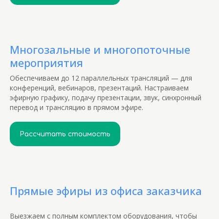
Многозальные и многопоточные
мероприятия
Можем
Обеспечиваем до 12 параллельных трансляций — для
конференций, вебинаров, презентаций. Настраиваем
обеспечить
эфирную графику, подачу презентации, звук, синхронный
перевод и трансляцию в прямом эфире.
Рассчитать стоимость
Все съемочное
LED экраны
оборудование
Прямые эфиры из офиса заказчика
DJ
Ведущий
на мероприятие
мероприятия
Выезжаем с полным комплектом оборудования, чтобы