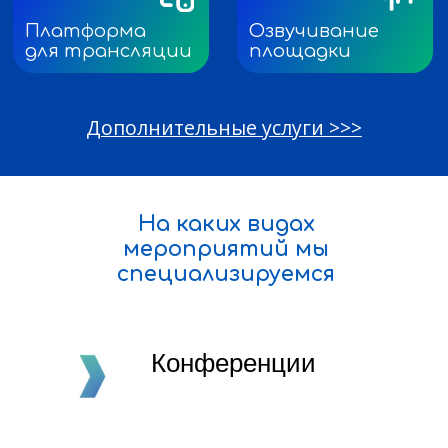
платформа
для мероприятий
LIVE-EVENT.PRO
LIVE-EVENT.PRO — наша собственная разработка.
Платформа для проведения мероприятий онлайн
и гибридного формата с разработанными
автоматическими модулями, предназначенная для
максимальной кастомизации вашего мероприятия. Вот
лишь некоторые из них:
Окна контроля присутствия
На каких видах
Статистика по участникам в формате НМО
Виртуальная выставка для спонсоров
мероприятий мы
Автоматические скриншоты комплаенса спонсоров
специализируемся
Конференции