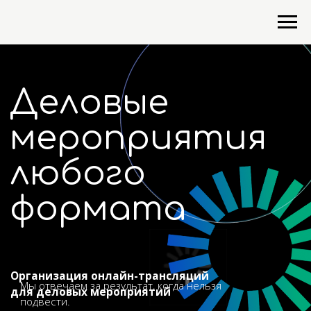
Деловые
мероприятия
любого
формата
Организация онлайн-трансляций
Мы отвечаем за результат, когда нельзя
для деловых мероприятий
подвести.
AV3 Studio — партнёр для тех, кто не готов
рисковать качеством. Организуем
деловые события, где всё должно пройти
безупречно: от первого контакта до
финального аплодисмента. С 2018 года.