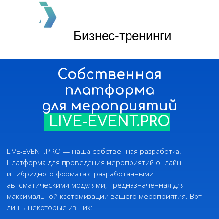
спикеров и менеджеров
Специальный интерфейс для управления
Бизнес-тренинги
сценарием, таймингом, опросами
и аудиторией — всё под рукой, без хаоса
за кулисами.
Продуктовые презентац
Геймификация под цели
и формат события
Корпоративные презент
Встраиваем игровые механики, чтобы
участникам было интересно вовлекаться,
а не просто «присутствовать».
...и другие виды деловых меро
Подробная аналитика
по активности