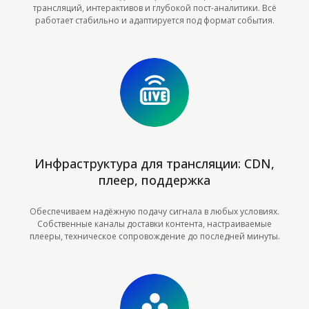
трансляций, интерактивов и глубокой пост-аналитики. Всё
10
Финал годовой программы "Траектория лидера"
2:14
работает стабильно и адаптируется под формат события.
для ПАО Ростелеком
11
Международная конференция Инновационные
3:08
технологии в педиатрии и детской хирургии
Инфраструктура для трансляции: CDN,
плеер, поддержка
Обеспечиваем надёжную подачу сигнала в любых условиях.
Собственные каналы доставки контента, настраиваемые
плееры, техническое сопровождение до последней минуты.