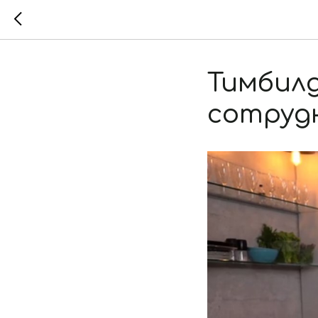
Тимбилд
сотруд