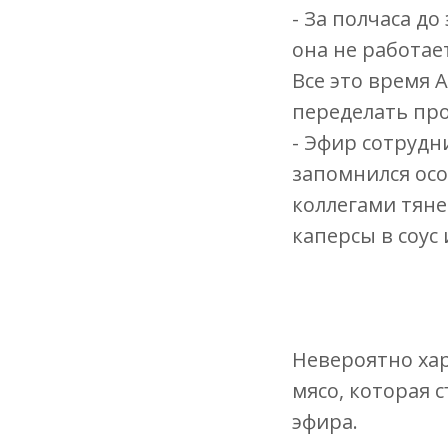
- За полчаса д
она не работает
Все это время 
переделать пр
- Эфир сотрудн
запомнился особ
коллегами тяне
каперсы в соус 
Невероятно ха
мясо, которая 
эфира.