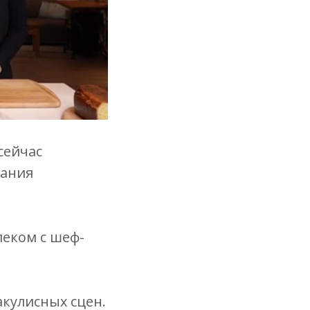
сейчас
жания
леком с шеф-
акулисных сцен.