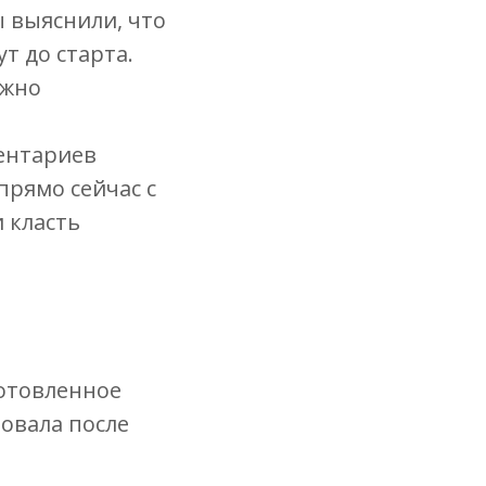
ы выяснили, что
ут до старта.
ожно
ментариев
 прямо сейчас с
 класть
отовленное
ровала после